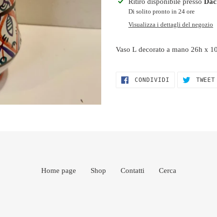
Inserimento
Ritiro disponibile presso
Dac
del
Di solito pronto in 24 ore
prodotto
Visualizza i dettagli del negozio
nel
carrello
Vaso L decorato a mano 26h x 1
CONDIVIDI
CONDIVIDI
TWEET
SU
FACEBOOK
Home page
Shop
Contatti
Cerca