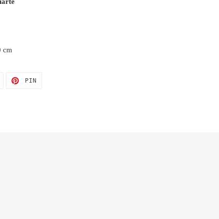
iarte
0 cm
TWITTA
PINNA
PIN
SU
SU
TWITTER
PINTEREST