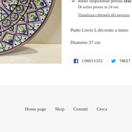
Inserimento
Ritiro disponibile presso
Dac
del
Di solito pronto in 24 ore
prodotto
Visualizza i dettagli del negozio
nel
carrello
Piatto Liscio L decorato a mano
Diametro 37 cm
CONDIVIDI
CONDIVIDI
TWEET
SU
FACEBOOK
Home page
Shop
Contatti
Cerca