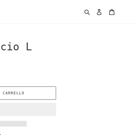
Cerca
Accedi
Carrello
scio L
L CARRELLO