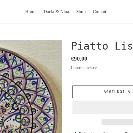
Home
Dacia & Nina
Shop
Contatti
Piatto Li
Prezzo
€90,00
di
Imposte incluse.
listino
AGGIUNGI A