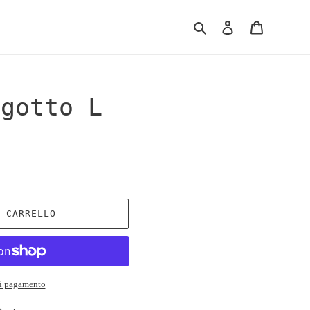
Cerca
Accedi
Carrello
ngotto L
L CARRELLO
di pagamento