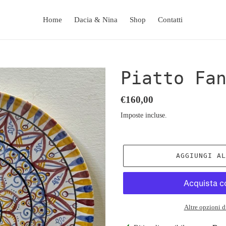
Home
Dacia & Nina
Shop
Contatti
Piatto Fa
Prezzo
€160,00
di
Imposte incluse.
listino
AGGIUNGI A
Altre opzioni 