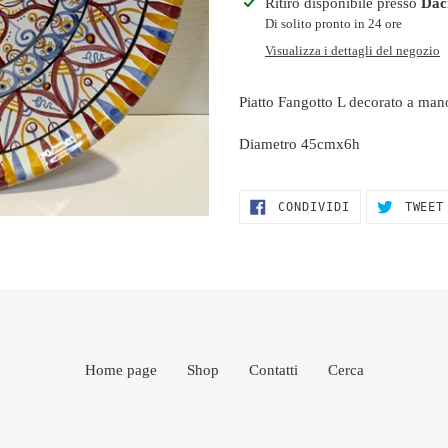
Inserimento
Ritiro disponibile presso
Dac
del
Di solito pronto in 24 ore
prodotto
Visualizza i dettagli del negozio
nel
carrello
Piatto Fangotto L decorato a man
Diametro 45cmx6h
CONDIVIDI
CONDIVIDI
TWEET
SU
FACEBOOK
Home page
Shop
Contatti
Cerca