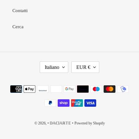
Contatti
Cerca
L
V
Italiano
EUR €
I
A
N
L
G
U
Metodi
U
T
di
A
A
pagamento
© 2026,
• 𝔻𝔸ℂ𝕀𝔸ℝ𝕋𝔼 •
Powered by Shopify