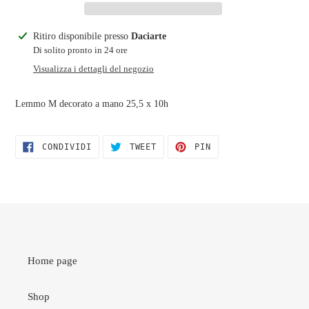
Inserimento
Ritiro disponibile presso
Daciarte
del
Di solito pronto in 24 ore
prodotto
Visualizza i dettagli del negozio
nel
carrello
Lemmo M decorato a mano 25,5 x 10h
CONDIVIDI
TWITTA
PINNA
CONDIVIDI
TWEET
PIN
SU
SU
SU
FACEBOOK
TWITTER
PINTEREST
Home page
Shop