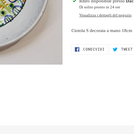
Inserimento
Ritiro disponibile presso
Dac
del
Di solito pronto in 24 ore
prodotto
Visualizza i dettagli del negozio
nel
carrello
Ciotola S decorata a mano 18cm
CONDIVIDI
CONDIVIDI
TWEET
SU
FACEBOOK