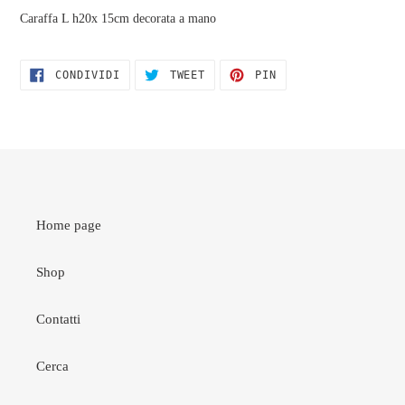
carrello
Caraffa L h20x 15cm decorata a mano
CONDIVIDI
TWITTA
PINNA
CONDIVIDI
TWEET
PIN
SU
SU
SU
FACEBOOK
TWITTER
PINTEREST
Home page
Shop
Contatti
Cerca