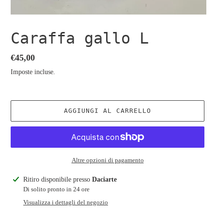
Caraffa gallo L
Prezzo
€45,00
di
Imposte incluse.
listino
AGGIUNGI AL CARRELLO
Altre opzioni di pagamento
Inserimento
Ritiro disponibile presso
Daciarte
del
Di solito pronto in 24 ore
prodotto
Visualizza i dettagli del negozio
nel